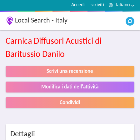
Accedi
Iscriviti
Italiano
Local Search - Italy
Carnica Diffusori Acustici di
Baritussio Danilo
Scrivi una recensione
Modifica i dati dell'attività
Condividi
Dettagli